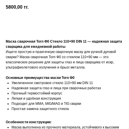
5800,00
тг.
КУПИТЬ СЕЙЧАС
Маска сварочная Torn Ф0 Стекло 110×90 DIN 11 — надежная защита
сварщика для ежедневной работы
Ищете простую и практичную сварочную маску для ручной дуговой
сварки? Маска сварочная Torn Ф0 со стеклом 110×90 мм — это
классическое решение для защиты глаз и лица сварщика от искр,
ультрафиолетового излучения и брызг металла.
Основные преимущества маски Torn Ф0
Увеличенное смотровое стекло 110×90 мм DIN 11
Надежная защита глаз и лица при сварочных работах
Прочный термостойкий корпус
Легкая и удобная конструкция
Подходит для MMA, MIG/MAG и TIG сварки
Простая замена защитного стекла
Особенности конструкции:
Маска выполнена из прочного материала, устойчивого к высоким