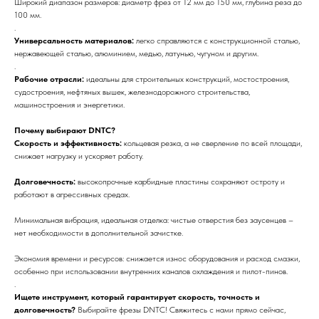
Широкий диапазон размеров: диаметр фрез от 12 мм до 150 мм, глубина реза до
100 мм.
.
Универсальность материалов:
легко справляются с конструкционной сталью,
нержавеющей сталью, алюминием, медью, латунью, чугуном и другим.
.
Рабочие отрасли:
идеальны для строительных конструкций, мостостроения,
судостроения, нефтяных вышек, железнодорожного строительства,
машиностроения и энергетики.
Почему выбирают DNTC?
Скорость и эффективность:
кольцевая резка, а не сверление по всей площади,
снижает нагрузку и ускоряет работу.
Долговечность:
высокопрочные карбидные пластины сохраняют остроту и
работают в агрессивных средах.
Минимальная вибрация, идеальная отделка: чистые отверстия без заусенцев –
нет необходимости в дополнительной зачистке.
Экономия времени и ресурсов: снижается износ оборудования и расход смазки,
особенно при использовании внутренних каналов охлаждения и пилот-пинов.
.
Ищете инструмент, который гарантирует скорость, точность и
долговечность?
Выбирайте фрезы DNTC! Свяжитесь с нами прямо сейчас,