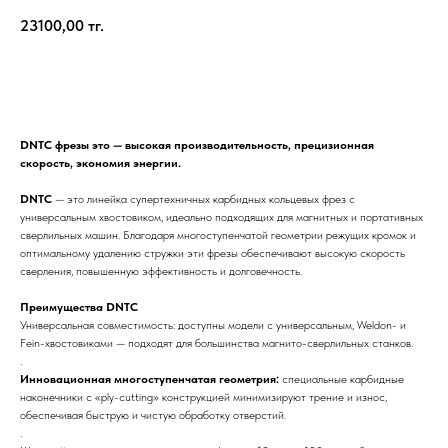
23100,00
тг.
КУПИТЬ СЕЙЧАС
DNTC фрезы это — высокая производительность, прецизионная
скорость, экономия энергии.
DNTC
— это линейка супертехничных карбидных кольцевых фрез с
универсальным хвостовиком, идеально подходящих для магнитных и портативных
сверлильных машин. Благодаря многоступенчатой геометрии режущих кромок и
оптимальному удалению стружки эти фрезы обеспечивают высокую скорость
сверления, повышенную эффективность и долговечность.
Преимущества DNTC
Универсальная совместимость: доступны модели с универсальным, Weldon- и
Fein-хвостовиками — подходят для большинства магнито-сверлильных станков.
.
Инновационная многоступенчатая геометрия:
специальные карбидные
наконечники с «ply-cutting» конструкцией минимизируют трение и износ,
обеспечивая быструю и чистую обработку отверстий.
.