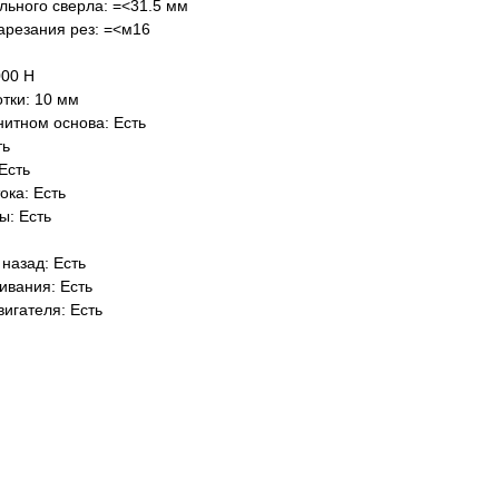
ьного сверла: =<31.5 мм
арезания рез: =<м16
000 Н
тки: 10 мм
итном основа: Есть
ть
Есть
ока: Есть
ы: Есть
назад: Есть
ивания: Есть
вигателя: Есть