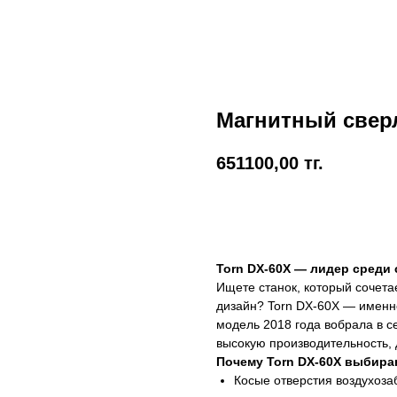
Магнитный свер
651100,00
тг.
КУПИТЬ СЕЙЧАС
Torn DX-60X — лидер среди 
Ищете станок, который сочета
дизайн? Torn DX-60X — именно
модель 2018 года вобрала в с
высокую производительность, 
Почему Torn DX-60X выбир
Косые отверстия воздухоза