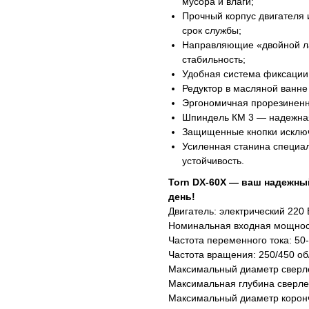
мусора и влаги;
Прочный корпус двигателя 
срок службы;
Направляющие «двойной ла
стабильность;
Удобная система фиксации
Редуктор в масляной ванне
Эргономичная прорезиненн
Шпиндель КМ 3 — надежная
Защищенные кнопки исключ
Усиленная станина специа
устойчивость.
Torn DX-60X — ваш надежны
день!
Двигатель: электрический 220 
Номинальная входная мощност
Частота переменного тока: 50
Частота вращения: 250/450 об
Максимальный диаметр сверл
Максимальная глубина сверле
Максимальный диаметр коронч