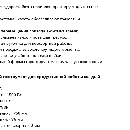
из ударостойкого пластика гарантирует длительный
сточкин хвост» обеспечивают точность и
 перемещения привода экономит время;
 снижает износ и повышает ресурс;
ая рукоятка для комфортной работы;
 передача высокого крутящего момента;
ают случайные поломки и сбои;
льной формы гарантирует максимальную жесткость и
й инструмент для продуктивной работы каждый
В
ь: 1500 Вт
-60 Hz
/мин
ения: =<60 мм
ния: <75 мм
атого сверла: 60 мм